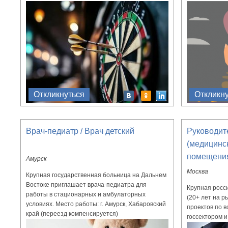
Откликнуться
Откликн
Врач-педиатр / Врач детский
Руководит
(медицинс
помещени
Амурск
Москва
Крупная государственная больница на Дальнем
Востоке приглашает врача-педиатра для
Крупная росс
работы в стационарных и амбулаторных
(20+ лет на р
условиях. Место работы: г. Амурск, Хабаровский
проектов по в
край (переезд компенсируется)
госсектором и