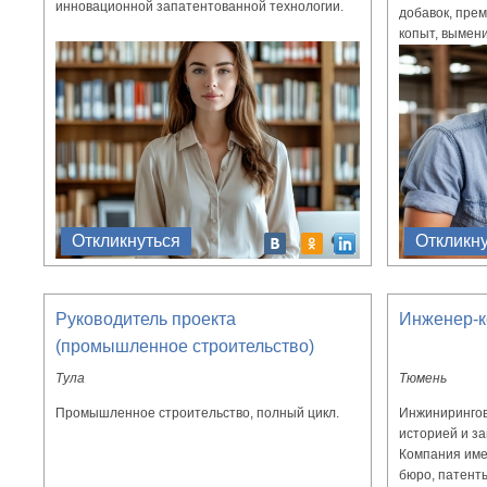
инновационной запатентованной технологии.
добавок, прем
копыт, вымени
Откликнуться
Откликн
Руководитель проекта
Инженер-к
(промышленное строительство)
Тула
Тюмень
Промышленное строительство, полный цикл.
Инжинирингов
историей и за
Компания име
бюро, патенты