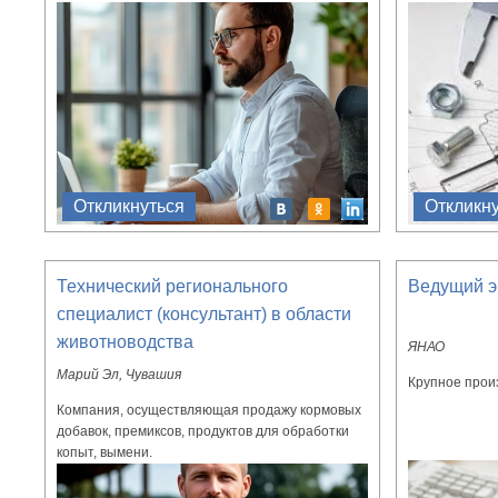
Откликнуться
Откликн
Технический регионального
Ведущий э
специалист (консультант) в области
животноводства
ЯНАО
Марий Эл, Чувашия
Крупное прои
Компания, осуществляющая продажу кормовых
добавок, премиксов, продуктов для обработки
копыт, вымени.