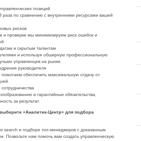
управленческих позиций
3 раза по сравнению с внутренними ресурсами вашей
ровых рисков
е и проверке мы минимизируем риск ошибок и
ей.
идатам и скрытым талантам
кателями и используя обширную профессиональную
учших управленцев на рынке.
недрения руководителя
, помогаем обеспечить максимальную отдачу от
дней.
 сотрудничества
нообразованию и гарантийные обязательства,
ость за результат.
выберите «Аналитик-Центр» для подбора
ve search и подборе топ-менеджеров с доказанным
м. Позвольте нам помочь вам создать управленческую