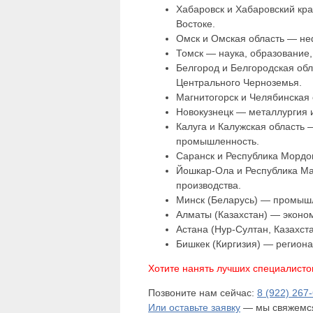
Хабаровск и Хабаровский кр
Востоке.
Омск и Омская область — н
Томск — наука, образование,
Белгород и Белгородская об
Центрального Черноземья.
Магнитогорск и Челябинская 
Новокузнецк — металлургия 
Калуга и Калужская область
промышленность.
Саранск и Республика Мордов
Йошкар-Ола и Республика М
производства.
Минск (Беларусь) — промышл
Алматы (Казахстан) — эконо
Астана (Нур-Султан, Казахст
Бишкек (Киргизия) — регион
Хотите нанять лучших специалисто
Позвоните нам сейчас:
8 (922) 267
Или оставьте заявку
— мы свяжемся 