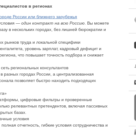
пециалистов в регионах
ороде России или ближнего зарубежья
условия —
один контракт на всю Россию
. Вы можете
разу в нескольких городах, без лишней бюрократии и
ых рынков труда и локальной специфики
нталитета, уровень зарплат, кадровый дефицит и
егиона, что повышает точность подбора и снижает
сеть региональных консультантов
в разных городах России, а централизованная
рсонала позволяет быстро находить подходящих
нга»
атформы, цифровые фильтры и проверенные
олько релевантных претендентов, включая пассивных
крытых базах.
ачные условия
 полная отчетность, гибкие условия сотрудничества и