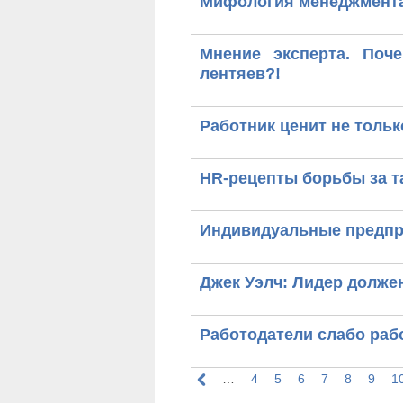
Мифология менеджмент
Мнение эксперта. По
лентяев?!
Работник ценит не толь
HR-рецепты борьбы за 
Индивидуальные предпр
Джек Уэлч: Лидер долже
Работодатели слабо раб
…
4
5
6
7
8
9
1
Страницы