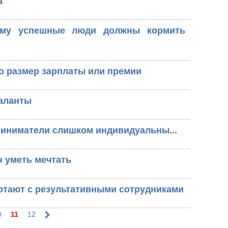
а
чему успешные люди должны кормить
ко размер зарплаты или премии
таланты
иниматели слишком индивидуальны...
н уметь мечтать
отают с результативными сотрудниками
11
0
12