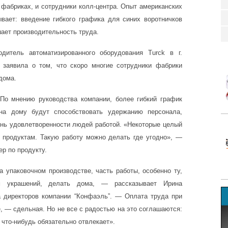
 фабриках, и сотрудники колл-центра. Опыт американских
вает: введение гибкого графика для синих воротничков
ает производительность труда.
дитель автоматизированного оборудования Turck в г.
 заявила о том, что скоро многие сотрудники фабрики
дома.
 По мнению руководства компании, более гибкий график
на дому будут способствовать удержанию персонала,
ень удовлетворенности людей работой. «Некоторые целый
 продуктам. Такую работу можно делать где угодно», —
р по продукту.
 упаковочном производстве, часть работы, особенно ту,
ем украшений, делать дома, — рассказывает Ирина
а директоров компании “Конфаэль”. — Оплата труда при
е, — сдельная. Но не все с радостью на это соглашаются:
 что-нибудь обязательно отвлекает».