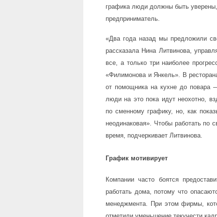
графика люди должны быть уверены, 
предприниматель.
«Два года назад мы предложили св
рассказала Нина Литвинова, управля
все, а только три наиболее прогрес
«Филимонова и Янкель». В ресторан
от помощника на кухне до повара 
люди на это пока идут неохотно, в
по сменному графику, но, как показ
неодинаковая». Чтобы работать по с
время, подчеркивает Литвинова.
График мотивирует
Компании часто боятся предостави
работать дома, потому что опасают
менеджмента. При этом фирмы, кото
отметили уменьшение текучести кадр