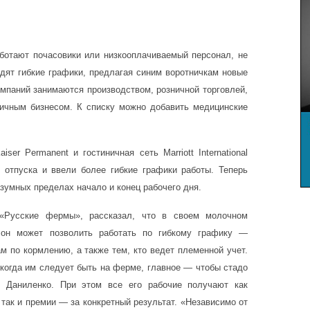
аботают почасовики или низкооплачиваемый персонал, не
одят гибкие графики, предлагая синим воротничкам новые
мпаний занимаются производством, розничной торговлей,
ничным бизнесом. К списку можно добавить медицинские
ser Permanent и гостиничная сеть Marriott International
 отпуска и ввели более гибкие графики работы. Теперь
азумных пределах начало и конец рабочего дня.
 «Русские фермы», рассказал, что в своем молочном
 он может позволить работать по гибкому графику —
м по кормлению, а также тем, кто ведет племенной учет.
когда им следует быть на ферме, главное — чтобы стадо
 Даниленко. При этом все его рабочие получают как
так и премии — за конкретный результат. «Независимо от