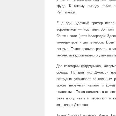
труда. К такому выводу после оп
Permanente.
Еще один удачный пример использ
воротничков — компания Johnson S
Сентенниале (штат Колорадо). Здесь
колл-центров и диспетчеров. Всем
режиме. Такие правила работы был
текучесть кадров намного уменьшил
Две категории сотрудников, которы
склада. Но для них Джонсон пре
сотрудник ухаживает за больным р
может перенести начало и конец
полностью. Такая политика в отноше
реже прогуливать и перестали опа
заключает Джонсон.
Автор: Оксана Гончарова, Мария По