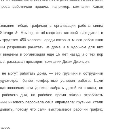
роса работников пришла, например, компания Kaiser
ования гибких графиков в организации работы синих
torage & Moving, штаб-квартира которой находится в
 трудятся 450 человек, среди которых много работников
 им разрешено работать из дома и в удобном для них
и введены в организации еще 16 лет назад и с тех пор
ась, рассказал президент компании Джим Джонсон.
е не могут работать дома, — это грузчики и сотрудники
дусмотрел более комфортные условия работы. Eсли
одственником или должен забрать детей из школы, он
 рабочего дня, но рабочее время обязан отработать
нии низового персонала себя оправдала: грузчики стали
здывать, потому что сами выстраивают рабочий график,
дцероб