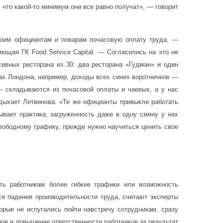
что какой-то минимум они все равно получат», — говорит
оим официантам и поварам почасовую оплату труда, —
ющая ГК Food Service Capital. — Согласились на это не
сивных ресторана из 30: два ресторана «Гудман» и один
ах Лондона, например, доходы всех синих воротничков —
— складываются из почасовой оплаты и чаевых, а у нас
здыхает Литвинова: «Те же официанты привыкли работать
ывает практика, загруженность даже в одну смену у них
вободному графику, прежде нужно научиться ценить свое
ть работникам более гибкие графики или возможность
ся падения производительности труда, считают эксперты
рые не испугались пойти навстречу сотрудникам, сразу
ов и повышение ответственности работников за результат