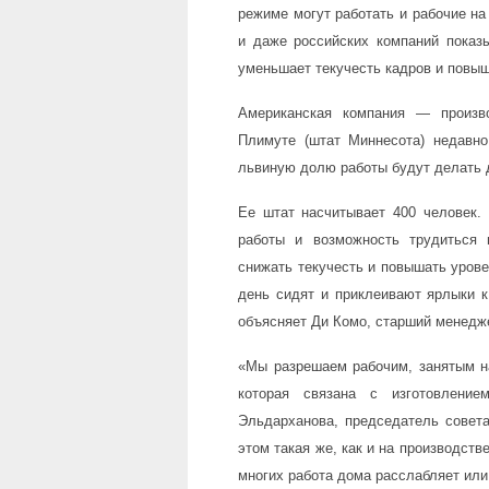
режиме могут работать и рабочие на
и даже российских компаний показы
уменьшает текучесть кадров и повыш
Американская компания — произво
Плимуте (штат Миннесота) недавно
львиную долю работы будут делать 
Ее штат насчитывает 400 человек.
работы и возможность трудиться 
снижать текучесть и повышать уров
день сидят и приклеивают ярлыки к
объясняет Ди Комо, старший менедже
«Мы разрешаем рабочим, занятым на
которая связана с изготовлени
Эльдарханова, председатель совет
этом такая же, как и на производств
многих работа дома расслабляет или