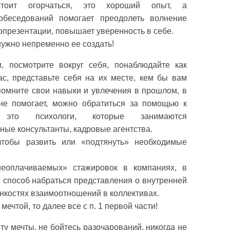
тоит огорчаться, это хороший опыт, а
обеседований помогает преодолеть волнение
опрезентации, повышает уверенность в себе.
 нужно непременно ее создать!
, посмотрите вокруг себя, понаблюдайте как
с, представьте себя на их месте, кем бы вам
спомните свои навыки и увлечения в прошлом, в
 не помогает, можно обратиться за помощью к
это психологи, которые занимаются
ные консультанты, кадровые агентства.
чтобы развить или «подтянуть» необходимые
неоплачиваемых» стажировок в компаниях, в
й способ набраться представления о внутренней
онкостях взаимоотношений в коллективах.
мечтой, то далее все с п. 1 первой части!
ту мечты, не бойтесь разочарований, никогда не