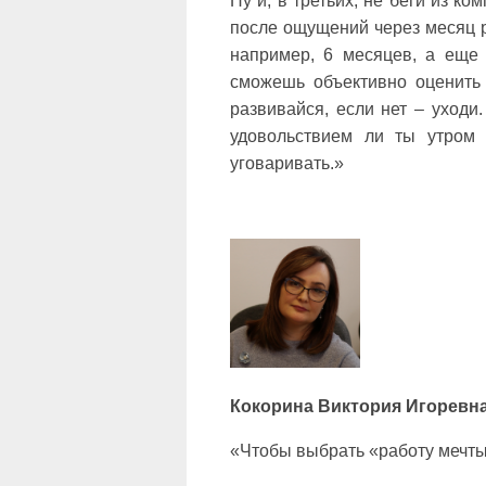
Ну и, в третьих, не беги из к
после ощущений через месяц ра
например, 6 месяцев, а еще
сможешь объективно оценить 
развивайся, если нет – уходи.
удовольствием ли ты утром
уговаривать.»
Кокорина Виктория Игоревн
«Чтобы выбрать «работу мечты» 