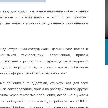
с кандидатами, повышенное внимание к обеспечению
активные стратегии найма – вот то, что поможет
лучшие кадры в условиях сегодняшнего меняющегося
.
и действующими сотрудниками должны развиваться в
яющимися технологиями. Упрощенная, притом
ия позволяет рекрутерам и руководителям кадровых
одбора персонала и, в свою очередь, облегчить
ение информации об открытых вакансиях.
емп общения с кандидатами, что улучшает для всех
иск, собеседование, прием на работу и многое другое
инга через текстовые сообщения, особенно с учетом
сти сообщений при этом методе приближается к 100%.
анией Gartner, показало, что средний показатель