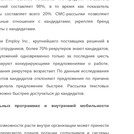
ений составляет 98%, в то время как показатель
ты составляет всего 20%. СМС-рассылки позволяют
льные отношения с кандидатами, укрепляя бренд
ты с кандидатами.
и Employ Inc., крупнейшего поставщика решений в
сотрудников, более 70% рекрутеров знают кандидатов,
дложений одновременно только за последние шесть
лируют конкурирующими предложениями о работе,
вания рекрутера возрастает. По данным исследования
ентов кандидатов отклоняют предложения по причине
сделала предложение быстрее. Рассылка текстовых
можно быстрее достучаться до кандидатов.
льных программах и внутренней мобильности
озможности расти внутри организации может принести
 пересмотр планов ротации сотрудников и системы