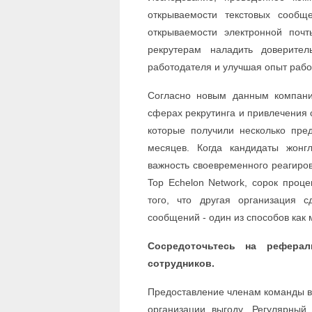
открываемости текстовых сообщ
открываемости электронной поч
рекрутерам наладить доверите
работодателя и улучшая опыт рабо
Согласно новым данным компани
сферах рекрутинга и привлечения 
которые получили несколько пре
месяцев. Когда кандидаты жонг
важность своевременного реагиро
Top Echelon Network, сорок проц
того, что другая организация 
сообщений - один из способов как 
Сосредоточьтесь на рефера
сотрудников.
Предоставление членам команды в
организации выгоду. Регулярный