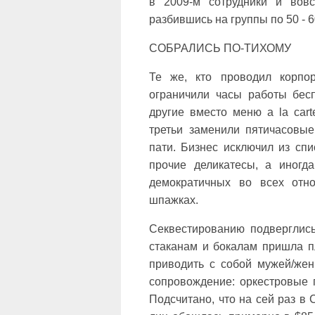
в 2009-м сотрудники и вовс
разбившись на группы по 50 - 6
СОБРАЛИСЬ ПО-ТИХОМУ
Те же, кто проводил корпо
ограничили часы работы бесп
другие вместо меню a la car
третьи заменили пятичасовые
пати. Бизнес исключил из спи
прочие деликатесы, а иногд
демократичных во всех отн
шпажках.
Секвестированию подверглись
стаканам и бокалам пришла п
приводить с собой мужей/же
сопровождение: оркестровые г
Подсчитано, что на сей раз в