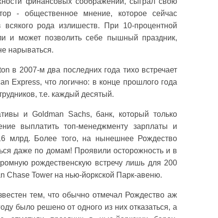
хности финансовых соображений, сыграл свою
тор - общественное мнение, которое сейчас
 всякого рода излишеств. При 10-процентной
ли и может позволить себе пышный праздник,
не нарываться.
on в 2007-м два последних года тихо встречает
n Express, что логично: в конце прошлого года
рудников, т.е. каждый десятый.
тивы и Goldman Sachs, банк, который только
ение выплатить топ-менеджменту зарплаты и
6 млрд. Более того, на нынешнее Рождество
ься даже по домам! Проявили осторожность и в
скромную рождественскую встречу лишь для 200
n Chase Tower на нью-йоркской Парк-авеню.
звестен тем, что обычно отмечал Рождество аж
оду было решено от одного из них отказаться, а