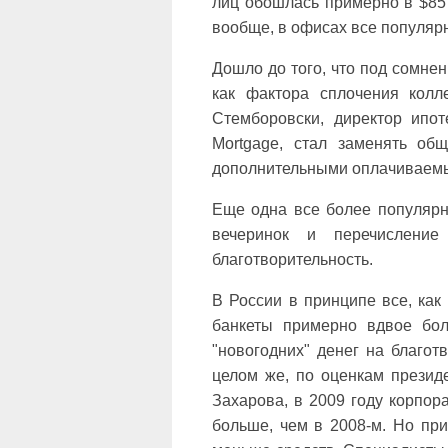
лиц обошлась примерно в $85 0
вообще, в офисах все популяр
Дошло до того, что под сомне
как фактора сплочения колл
Стемборовски, директор ипот
Mortgage, стал заменять об
дополнительными оплачиваемы
Еще одна все более популярн
вечеринок и перечислени
благотворительность.
В России в принципе все, как 
банкеты примерно вдвое бо
"новогодних" денег на благо
целом же, по оценкам презид
Захарова, в 2009 году корпо
больше, чем в 2008-м. Но пр