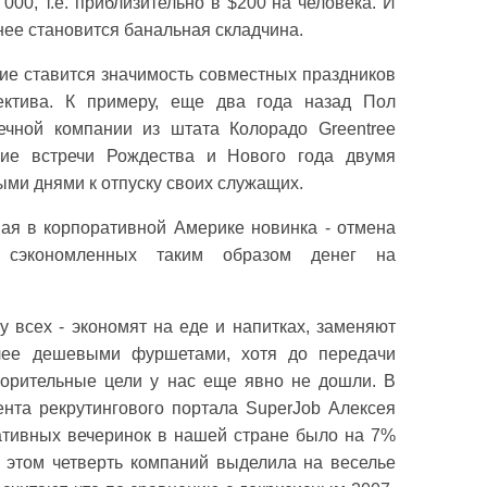
00, т.е. приблизительно в $200 на человека. И
нее становится банальная складчина.
ние ставится значимость совместных праздников
ектива. К примеру, еще два года назад Пол
ечной компании из штата Колорадо Greentree
щие встречи Рождества и Нового года двумя
ми днями к отпуску своих служащих.
ая в корпоративной Америке новинка - отмена
е сэкономленных таким образом денег на
у всех - экономят на еде и напитках, заменяют
лее дешевыми фуршетами, хотя до передачи
творительные цели у нас еще явно не дошли. В
ента рекрутингового портала SuperJob Алексея
ративных вечеринок в нашей стране было на 7%
и этом четверть компаний выделила на веселье