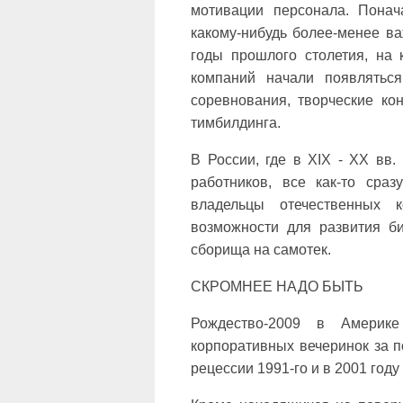
мотивации персонала. Пона
какому-нибудь более-менее в
годы прошлого столетия, на 
компаний начали появлятьс
соревнования, творческие кон
тимбилдинга.
В России, где в XIX - XX вв
работников, все как-то сра
владельцы отечественных 
возможности для развития б
сборища на самотек.
СКРОМНЕЕ НАДО БЫТЬ
Рождество-2009 в Америк
корпоративных вечеринок за 
рецессии 1991-го и в 2001 году