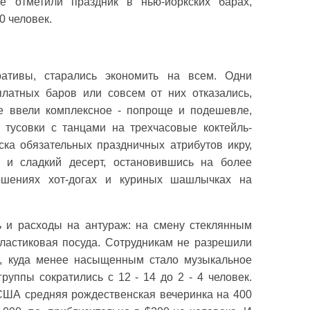
е отметили праздник в нью-йоркских барах,
0 человек.
ративы, старались экономить на всем. Одни
латных баров или совсем от них отказались,
te ввели комплексное - попроще и подешевле,
 тусовки с танцами на трехчасовые коктейль-
ска обязательных праздничных атрибутов икру,
а и сладкий десерт, остановившись на более
ошениях хот-догах и куриных шашлычках на
 и расходы на антураж: на смену стеклянным
ластиковая посуда. Сотрудникам не разрешили
н, куда менее насыщенным стало музыкальное
руппы сократились с 12 - 14 до 2 - 4 человек.
 США средняя рождественская вечеринка на 400