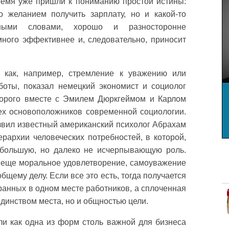
время уже пришли к пониманию простой истины:
о желанием получить зарплату, но и какой-то
иными словами, хорошо и разносторонне
много эффективнее и, следовательно, приносит
 как, например, стремление к уважению или
оты, показал немецкий экономист и социолог
оторого вместе с Эмилем Дюркгеймом и Карлом
ех основоположников современной социологии.
звил известный американский психолог Абрахам
ерархии человеческих потребностей, в которой,
т большую, но далеко не исчерпывающую роль.
я еще моральное удовлетворение, самоуважение
бщему делу. Если все это есть, тогда получается
ранных в одном месте работников, а сплоченная
единством места, но и общностью цели.
ли как одна из форм столь важной для бизнеса