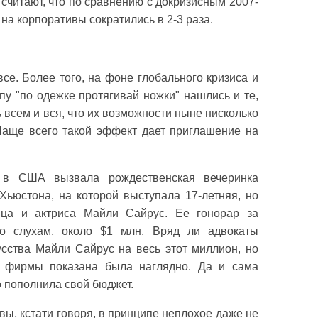
считают, что по сравнению с докризисным 2007-
 на корпоративы сократились в 2-3 раза.
се. Более того, на фоне глобального кризиса и
у "по одежке протягивай ножки" нашлись и те,
всем и вся, что их возможности ныне нисколько
Чаще всего такой эффект дает приглашение на
 в США вызвала рождественская вечеринка
Хьюстона, на которой выступала 17-летняя, но
ица и актриса Майли Сайрус. Ее гонорар за
по слухам, около $1 млн. Вряд ли адвокаты
усства Майли Сайрус на весь этот миллион, но
я фирмы показана была наглядно. Да и сама
о пополнила свой бюджет.
ы, кстати говоря, в принципе неплохое даже не