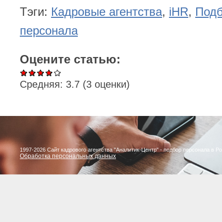
Тэги:
Кадровые агентства
,
iHR
,
Под
персонала
Оцените статью:
Средняя:
3.7
(
3
оценки)
1997-2026 Сайт кадрового агентства "Аналитик-Центр" - подбор персонала в Р
Обработка персональных данных