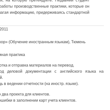
й, на которую претендуете. Недавний студент
 работы производственные практики, которые он
злагая информацию, придерживаясь стандартной
.2011
ор» (Обучение иностранным языкам), Тюмень
ная практика
тка и отправка материалов на перевод.
од деловой документации с английского языка на
й.
 в ведении отчетности (на иностр. языке).
два проекта для клиентов.
шибки в заполнении карт учета клиентов.