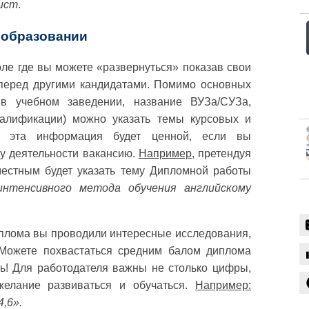
ист
.
 образовании
оле где вы можете «развернуться» показав свои
перед другими кандидатами. Помимо основных
 в учебном заведении, название ВУЗа/CУЗа,
валификации) можно указать темы курсовых и
о эта информация будет ценной, если вы
ду деятельности вакансию.
Например
, претендуя
местным будет указать тему Дипломной работы
нтенсивного метода обучения английскому
иплома вы проводили интересные исследования,
 Можете похвастаться средним балом диплома
сь! Для работодателя важны не столько цифры,
желание развиваться и обучаться.
Например:
,6».