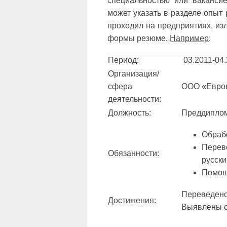
специальностью или вакансие
может указать в разделе опыт
проходил на предприятиях, и
формы резюме.
Например
:
Период:
03.2011-04
Организация/
сфера
ООО «Еврок
деятельности:
Должность:
Преддиплом
Обрабо
Перев
Обязанности:
русски
Помощь
Переведено 
Достижения:
Выявлены о