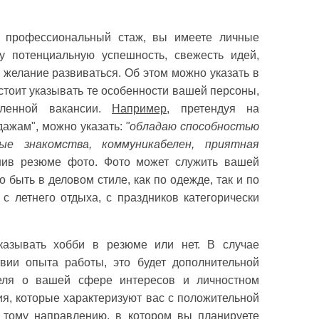
т профессиональный стаж, вы имеете личные
у потенциальную успешность, свежесть идей,
и желание развиваться. Об этом можно указать в
стоит указывать те особенности вашей персоны,
вленной вакансии.
Например
, претендуя на
ажам", можно указать:
"обладаю способностью
ые знакомства, коммуникабелен, приятная
нив резюме фото. Фото может служить вашей
о быть в деловом стиле, как по одежде, так и по
с летнего отдыха, с праздников категорически
казывать хобби в резюме или нет. В случае
твии опыта работы, это будет дополнительной
еля о вашей сфере интересов и личностном
ия, которые характеризуют вас с положительной
 тому направлению, в котором вы планируете