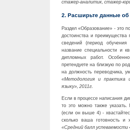
стажер-аналитик, стажер-юр
2. Расширьте данные об
Раздел «Образование» - это п
достоинства и преимущества 
сведений (период обучения
название специальности и к
дипломных работ. Особенн
претендуете на близкую по ро
на должность переводчика, у
«Методология и практика и
языку», 2011г.
Если в процессе написания д
то это можно также указать.
(если он выше 4) - хвастайте
сколько ваша готовность и 
«Средний балл успеваемости 4