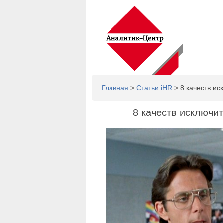
Главная
>
Статьи iHR
> 8 качеств ис
8 качеств исключи