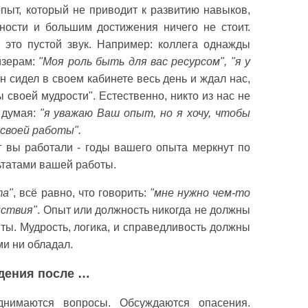
опыт, который не приводит к развитию навыков,
ности и большим достижения ничего не стоит.
- это пустой звук. Например: коллега однажды
йзерам:
"Моя роль быть для вас ресурсом", "я у
он сидел в своем кабинете весь день и ждал нас,
своей мудрости". Естественно, никто из нас не
 думая:
"я уважаю Ваш опыт, но я хочу, чтобы
своей работы".
ет вы работали - годы вашего опыта меркнут по
ьтатами вашей работы.
та"
, всё равно, что говорить:
"мне нужно чем-то
йствия"
. Опыт или должность никогда не должны
ты. Мудрость, логика, и справедливость должны
ми ни обладал.
ждения после …
днимаются вопросы. Обсуждаются опасения.