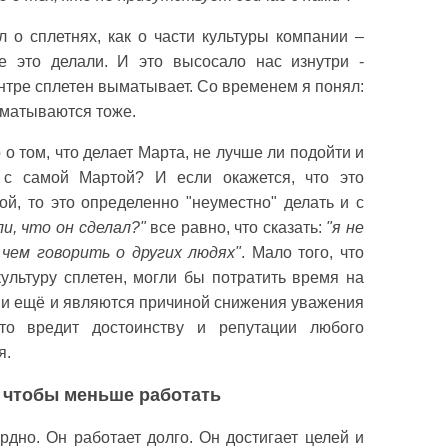
л о сплетнях, как о части культуры компании –
е это делали. И это высосало нас изнутри -
ентре сплетен выматывает. Со временем я понял:
ыматываются тоже.
 о том, что делает Марта, не лучше ли подойти и
 с самой Мартой? И если окажется, что это
ой, то это определенно "неуместно" делать и с
и, что он сделал?"
все равно, что сказать:
"я не
 чем говорить о других людях"
. Мало того, что
культуру сплетен, могли бы потратить время на
ни ещё и являются причиной снижения уважения
что вредит достоинству и репутации любого
я.
, чтобы меньше работать
рдно. Он работает долго. Он достигает целей и