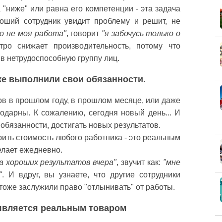
а "ниже" или равна его компетенции - эта задача
оший сотрудник увидит проблему и решит, не
о не моя работа"
, говорит
"я забочусь только о
тро снижает производительность, потому что
в нетрудоспособную группу лиц.
уже выполнили свои обязанности.
ов в прошлом году, в прошлом месяце, или даже
одарны. К сожалению, сегодня новый день... И
обязанности, достигать новых результатов.
ить стоимость любого работника - это реальным
елает ежедневно.
а хороших результатов вчера"
, звучит как:
"мне
"
. И вдруг, вы узнаете, что другие сотрудники
 тоже заслужили право "отлынивать" от работы.
 является реальным товаром