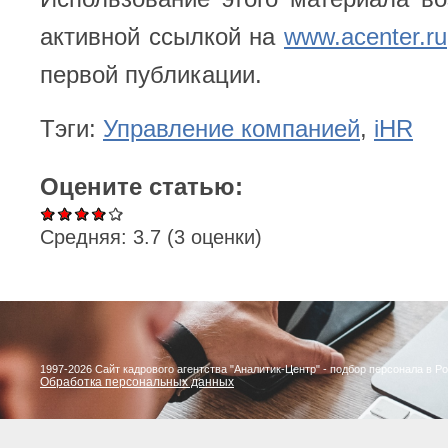
активной ссылкой на
www.acenter.ru
первой публикации.
Тэги:
Управление компанией
,
iHR
Оцените статью:
Средняя:
3.7
(
3
оценки)
1997-2026 Сайт кадрового агентства "Аналитик-Центр" - подбор персонала в Р
Обработка персональных данных