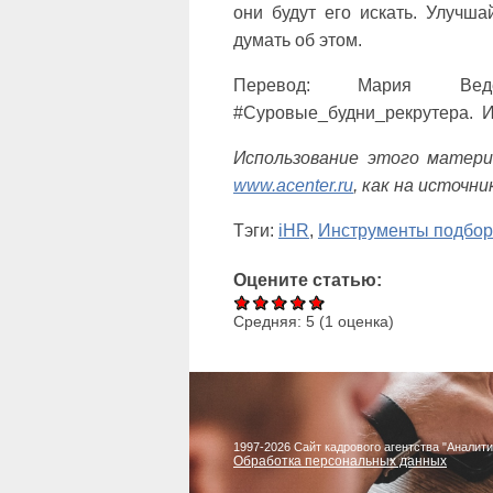
они будут его искать. Улучша
думать об этом.
Перевод: Мария Вед
#Суровые_будни_рекрутера.
И
Использование этого матери
www.acenter.ru
, как на источн
Тэги:
iHR
,
Инструменты подбор
Оцените статью:
Средняя:
5
(
1
оценка)
1997-2026 Сайт кадрового агентства "Аналити
Обработка персональных данных