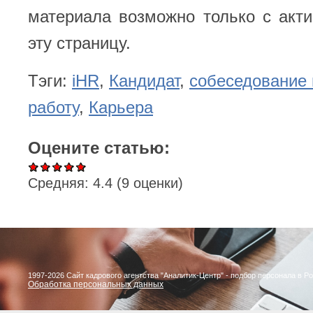
материала возможно только с акт
эту страницу.
Тэги:
iHR
,
Кандидат
,
собеседование 
работу
,
Карьера
Оцените статью:
Средняя:
4.4
(
9
оценки)
1997-2026 Сайт кадрового агентства "Аналитик-Центр" - подбор персонала в Р
Обработка персональных данных