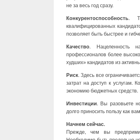
не за весь год сразу.
Конкурентоспособность
. Т
квалифицированных кандидато
позволяет быть быстрее и гибч
Качество
. Нацеленность н
профессионалов более высоко
худших» кандидатов из активны
Риск
. Здесь все ограничивае
затрат на доступ к услугам. К
экономию бюджетных средств.
Инвестиции
. Вы разовьете н
долго приносить пользу как ва
Начнем сейчас.
Прежде, чем вы предпримит
Необходимо быть предельно че