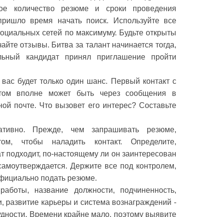
ое количество резюме и сроки проведения
пришло время начать поиск. Используйте все
оциальных сетей по максимуму. Будьте открыты
чайте отзывы. Битва за талант начинается тогда,
льный кандидат принял приглашение пройти
 вас будет только один шанс. Первый контакт с
том вполне может быть через сообщения в
ной почте. Что вызовет его интерес? Составьте
ативно. Прежде, чем запрашивать резюме,
ом, чтобы наладить контакт. Определите,
т подходит, по-настоящему ли он заинтересован
самоутверждается. Держите все под контролем,
официально подать резюме.
работы, название должности, подчиненность,
, развитие карьеры и система вознаграждений -
удности. Времени крайне мало, поэтому выявите