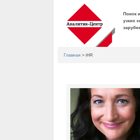
Поиск 
узких с
зарубе
Главная
> iHR
Страницы